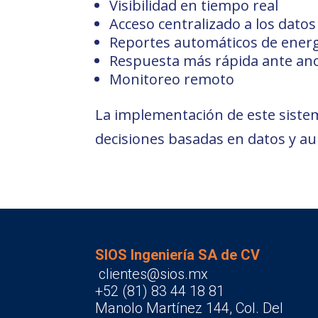
Visibilidad en tiempo real
Acceso centralizado a los datos
Reportes automáticos de ener
Respuesta más rápida ante ano
Monitoreo remoto
La implementación de este sistem
decisiones basadas en datos y aum
SIOS Ingeniería SA de CV
clientes@sios.mx
+52 (81) 83 44 18 81
Manolo Martínez 144, Col. Del