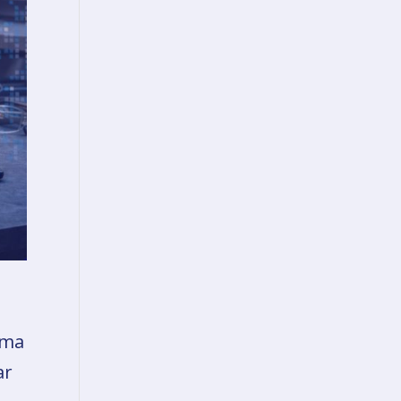
rma
ar